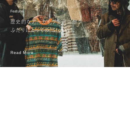
Feature
歴史的なアーカイヴを前に想う
ふたりにとっての“Stussy“。
Read More
Read More
Recent Posts
View all
View all
あたらしいこと