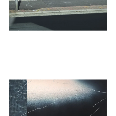
Mar 14, 2026
Visit
NEPENTHES WOMAN OSAKA
#nepenthes
#nepenthes_woman
#京町堀
#靭公園