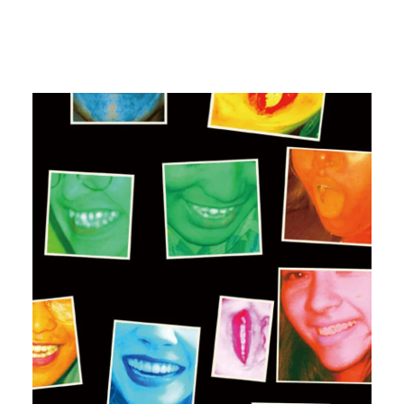
#kentasenekt
#iGALLERY
#artexhibition