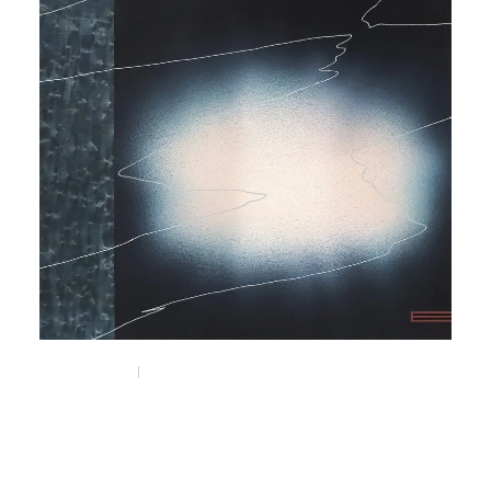
Dec 8, 2025
Things
アーティスト・Kenta SENEKTの
エキシビション " Subtle shifts "が
南船場のi GALLERYにて開催。