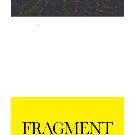
Nov 6, 2025
Things
サーカスに見立てた新感覚の蚤の市
「BEFREA CIRCUS」が
11月12日（火）より
うめだ阪急 本店10階にて開催。
#befleacircus
#蚤の市
#うめだ阪急本店