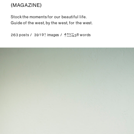
(
M
A
G
A
Z
I
N
E
)
Stock the moments for our beautiful life.
Guide of the west, by the west, for the west.
posts
/
images
/
words