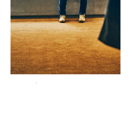
Nov 1, 2025
Feature
nonnativeと大阪。
大阪とデザイナー藤井隆行。
#藤井隆行
#osaka
#大阪