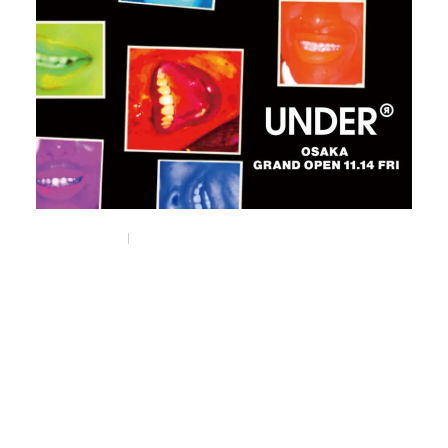
Nov 11, 2025
Things
東京・千駄ヶ谷のコンセプトストア
《UNDER R》の新店が
南堀江にオープン。
#under_r
#ronherman
#selectshop
#osaka
#大阪