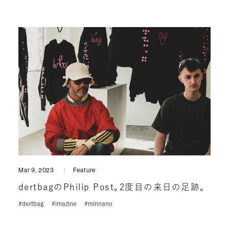
Mar 9, 2023
Feature
dertbagのPhilip Post。2度目の来日の足跡。
#dertbag
#imazine
#minnano