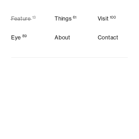
13
61
100
Feature
Things
Visit
Feature
Things
Visit
89
Eye
About
Contact
About
Contact
Eye
Instagram
Twitter
Privacy Policy
© CC:OLORS
Privacy Policy
Instagram
Twitter