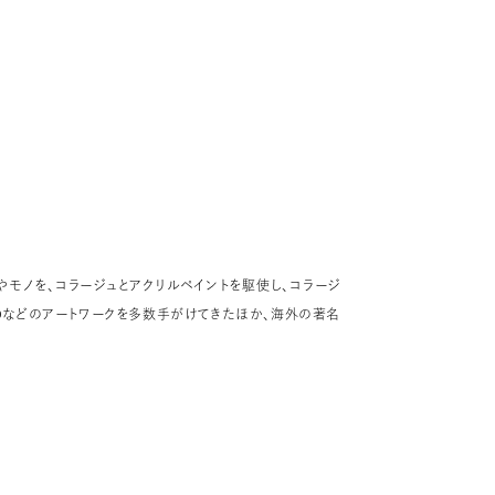
ョ
やモノを、コラージュとアクリルペイントを駆使し、コラージ
。
OKYOなどのアートワークを多数手がけてきたほか、海外の著名