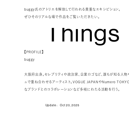
buggy氏のアトリエを解放して行われる貴重なエキシビション。
ぜひそのリアルな場で作品をご覧いただきたい。
Things
61
【PROFILE】
buggy
アーティスト“buggy”のエキシビシ
ン。
大阪府出身。セレブリティや政治家、企業ロゴなど、誰もが知る人物
今回は自身のアトリエを解放し開催
ュで重ね合わせるアーティスト。VOGUE JAPANやNumero T
なブランドとのコラボレーションなど多岐にわたる活動を行う。
#buggy
#artexhibition
Update :
Oct 20, 2025