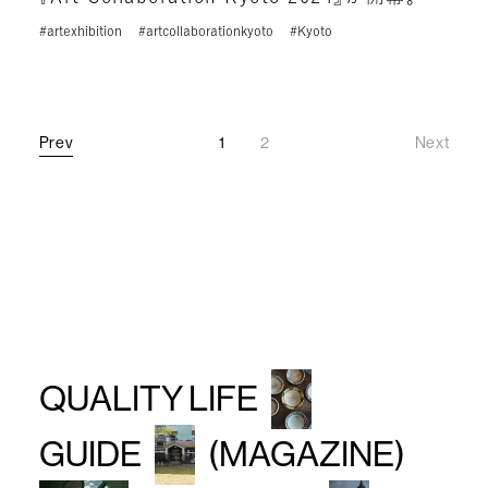
#artexhibition
#artcollaborationkyoto
#Kyoto
Prev
1
2
Next
Prev
Next
QUALITY LIFE
GUIDE
(MAGAZINE)