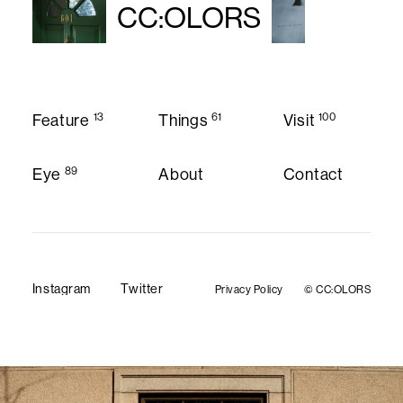
CC:OLORS
13
61
100
Feature
Things
Visit
Feature
Things
Visit
89
Eye
About
Contact
About
Contact
Eye
Instagram
Twitter
Privacy Policy
© CC:OLORS
Privacy Policy
Instagram
Twitter