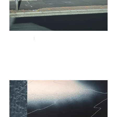
Mar 14, 2026
Visit
NEPENTHES WOMAN OSAKA
#nepenthes
#nepenthes_woman
#京町堀
#靭公園