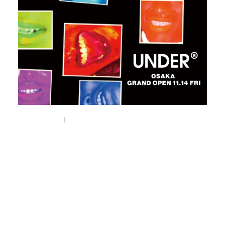
Nov 11, 2025
Things
東京・千駄ヶ谷のコンセプトストア
《UNDER R》の新店が
南堀江にオープン。
#under_r
#ronherman
#selectshop
#osaka
#大阪