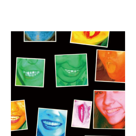
#kentasenekt
#iGALLERY
#artexhibition