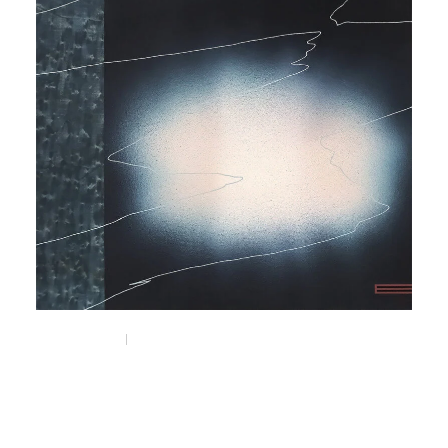
Dec 8, 2025
Things
アーティスト・Kenta SENEKTの
エキシビション " Subtle shifts "が
南船場のi GALLERYにて開催。