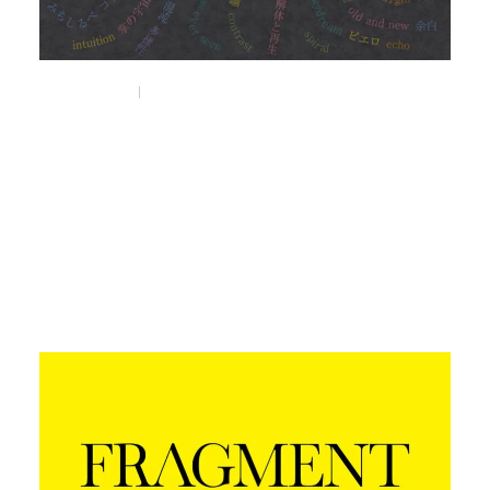
Nov 6, 2025
Things
サーカスに見立てた新感覚の蚤の市
「BEFREA CIRCUS」が
11月12日（火）より
うめだ阪急 本店10階にて開催。
#befleacircus
#蚤の市
#うめだ阪急本店