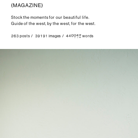
(
M
A
G
A
Z
I
N
E
)
Stock the moments for our beautiful life.
Guide of the west, by the west, for the west.
posts
/
images
/
words