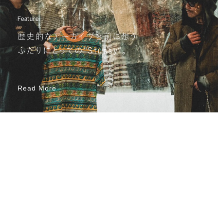
Feature
歴史的なアーカイヴを前に想う
ふたりにとっての“Stussy“。
Read More
Read More
Recent Posts
View all
View all
あたらしいこと