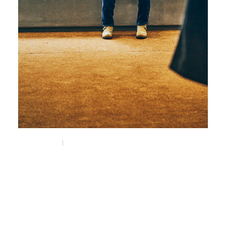
Nov 1, 2025
Feature
nonnativeと大阪。
大阪とデザイナー藤井隆行。
#藤井隆行
#osaka
#大阪