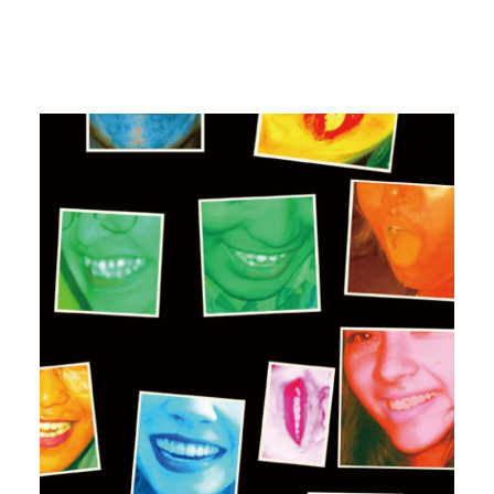
#kentasenekt
#iGALLERY
#artexhibition