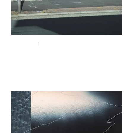
Mar 14, 2026
Visit
NEPENTHES WOMAN OSAKA
#nepenthes
#nepenthes_woman
#京町堀
#靭公園