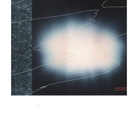
Dec 8, 2025
Things
アーティスト・Kenta SENEKTの
エキシビション " Subtle shifts "が
南船場のi GALLERYにて開催。