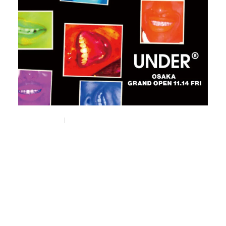
Nov 11, 2025
Things
東京・千駄ヶ谷のコンセプトストア
《UNDER R》の新店が
南堀江にオープン。
#under_r
#ronherman
#selectshop
#osaka
#大阪