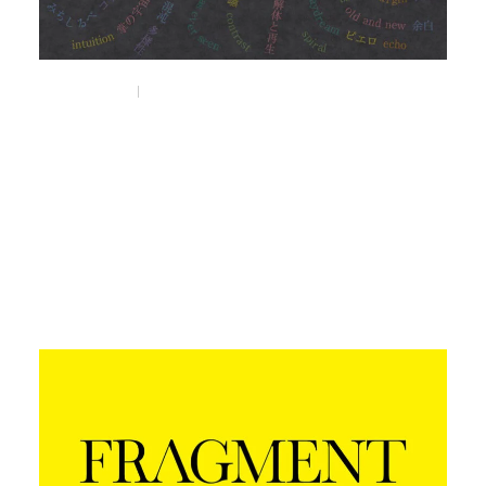
Nov 6, 2025
Things
サーカスに見立てた新感覚の蚤の市
「BEFREA CIRCUS」が
11月12日（火）より
うめだ阪急 本店10階にて開催。
#befleacircus
#蚤の市
#うめだ阪急本店