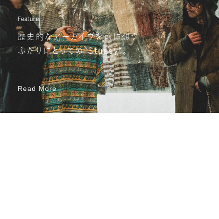
Feature
歴史的なアーカイヴを前に想う
ふたりにとっての“Stussy“。
Read More
Read More
Recent Posts
View all
View all
あたらしいこと