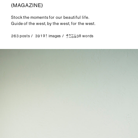
(
M
A
G
A
Z
I
N
E
)
Stock the moments for our beautiful life.
Guide of the west, by the west, for the west.
posts
/
images
/
words