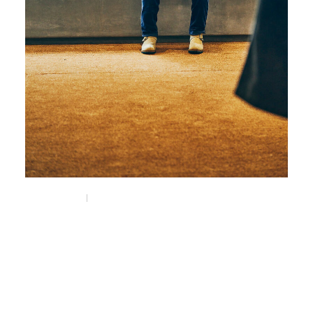
Nov 1, 2025
Feature
nonnativeと大阪。
大阪とデザイナー藤井隆行。
#藤井隆行
#osaka
#大阪