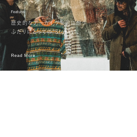
Feature
歴史的なアーカイヴを前に想う
ふたりにとっての“Stussy“。
Read More
Read More
Recent Posts
View all
View all
あたらしいこと