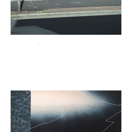
Mar 14, 2026
Visit
NEPENTHES WOMAN OSAKA
#nepenthes
#nepenthes_woman
#京町堀
#靭公園