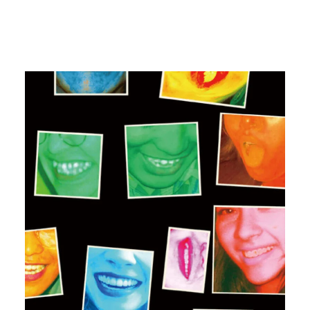
#kentasenekt
#iGALLERY
#artexhibition