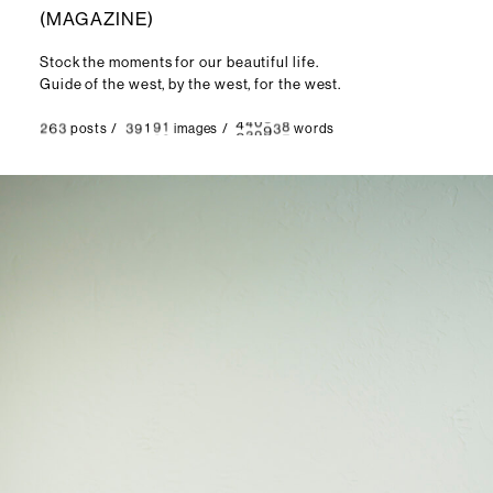
(
M
A
G
A
Z
I
N
E
)
Stock the moments for our beautiful life.
Guide of the west, by the west, for the west.
posts
/
images
/
words