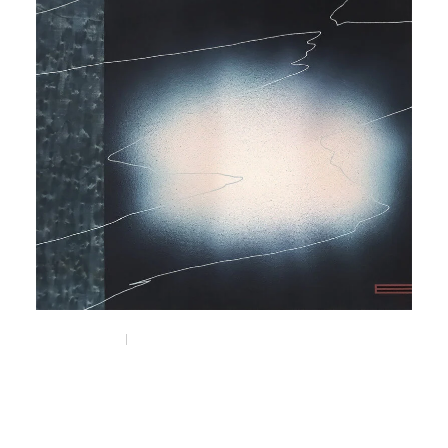
Dec 8, 2025
Things
アーティスト・Kenta SENEKTの
エキシビション " Subtle shifts "が
南船場のi GALLERYにて開催。