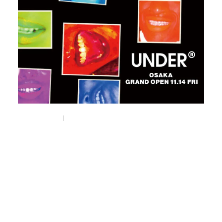
Nov 11, 2025
Things
東京・千駄ヶ谷のコンセプトストア
《UNDER R》の新店が
南堀江にオープン。
#under_r
#ronherman
#selectshop
#osaka
#大阪