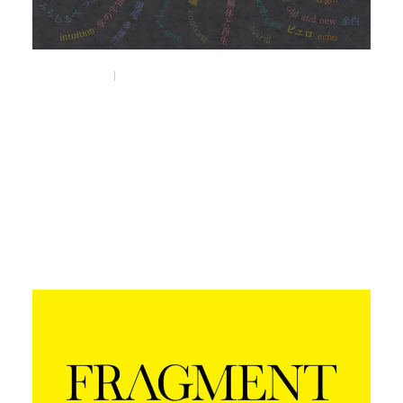
Nov 6, 2025
Things
サーカスに見立てた新感覚の蚤の市
「BEFREA CIRCUS」が
11月12日（火）より
うめだ阪急 本店10階にて開催。
#befleacircus
#蚤の市
#うめだ阪急本店