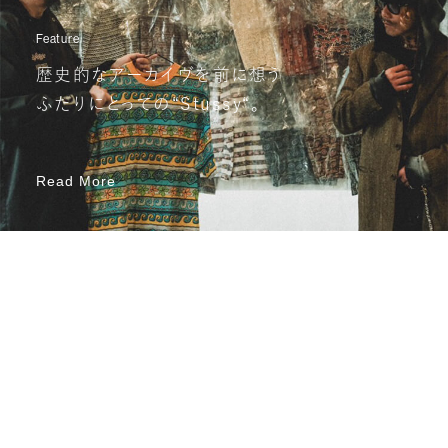
Feature
歴史的なアーカイヴを前に想う
ふたりにとっての“Stussy“。
Read More
Read More
Recent Posts
View all
View all
あたらしいこと