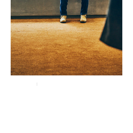
Nov 1, 2025
Feature
nonnativeと大阪。
大阪とデザイナー藤井隆行。
#藤井隆行
#osaka
#大阪