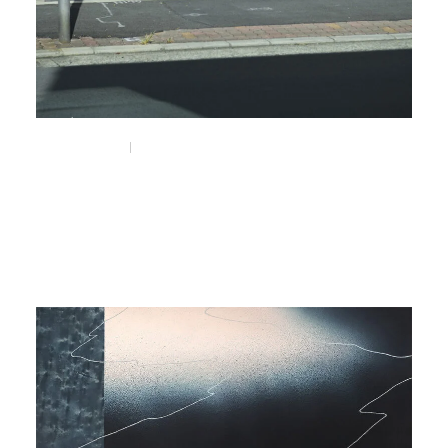
Mar 14, 2026
Visit
NEPENTHES WOMAN OSAKA
#nepenthes
#nepenthes_woman
#京町堀
#靭公園