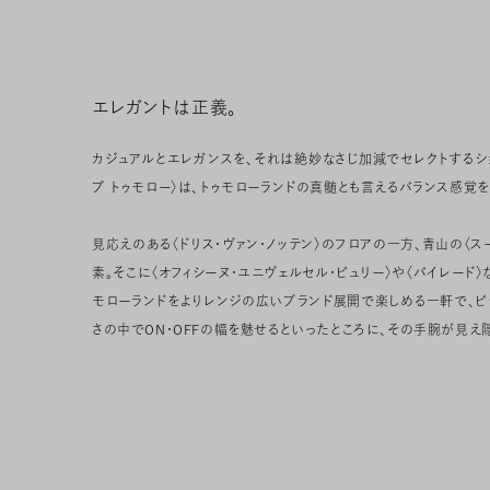
エレガントは正義。
カジュアルとエレガンスを、それは絶妙なさじ加減でセレクトするショ
ブ トゥモロー〉は、トゥモローランドの真髄とも言えるバランス感覚を
見応えのある〈ドリス・ヴァン・ノッテン〉のフロアの一方、青山の〈ス
素。そこに〈オフィシーヌ・ユニヴェルセル・ビュリー〉や〈バイレード
モローランドをよりレンジの広いブランド展開で楽しめる一軒で、ビ
さの中でON・OFFの幅を魅せるといったところに、その手腕が見え