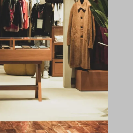
Visit
100
AND OF TOMORROW 心斎橋パル
店
ectshop
#landoftomorrow
te :
Jan 20, 2023
ess :
大阪府大阪市中央区心斎橋筋1-8-3 心斎橋パルコ北館
3F
06-6252-9797
:
https://www.tomorowland.co.jp
gram :
@land_of_tomorrow
 :
10:00-20:00
e :
不定休