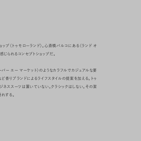
ップ〈トゥモローランド〉。心斎橋パルコにある〈ランド オ
感じられるコンセプトショップだ。
ーパー エー マーケット〉のようなカラフルでカジュアルな要
〉など香りブランドによるライフスタイルの提案を加える。トゥ
ジネススーツは置いていない。クラシックはしない。その潔
隠れする。