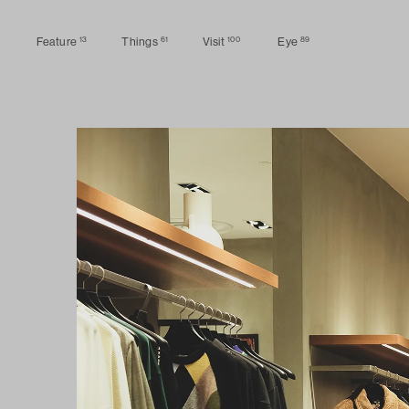
13
61
100
89
Feature
Things
Visit
Eye
Feature
Things
Visit
Eye