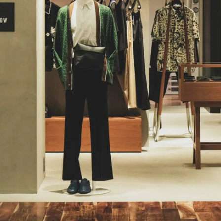
L
コ
#sel
Upda
Addr
tel :
Web 
Insta
Open
Clos