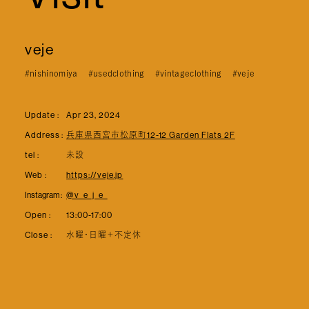
veje
#nishinomiya
#usedclothing
#vintageclothing
#veje
Update :
Apr 23, 2024
Address :
兵庫県西宮市松原町12-12 Garden Flats 2F
tel :
未設
Web :
https://veje.jp
Instagram :
@v_e_j_e_
Open :
13:00-17:00
Close :
水曜・日曜＋不定休