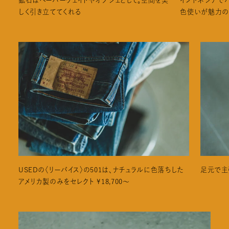
しく引き立ててくれる
色使いが魅力のカ
USEDの〈リーバイス〉の501は、ナチュラルに色落ちした
足元で主
アメリカ製のみをセレクト ¥18,700〜