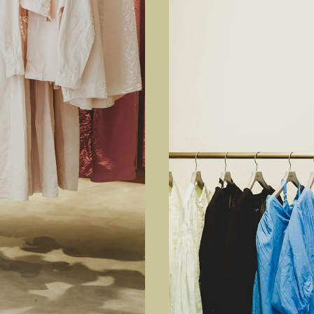
A
#kob
Upda
Addr
tel :
Web 
Insta
Open
Clos