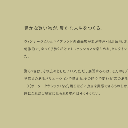
豊かな買い物が、豊かな人生をつくる。
ヴィンテージビルとハイブランドの路面店が並ぶ神戸・旧居留地。
刺激的で、ゆっくり歩くだけでもファッションを楽しめる。セレクト
た。
驚くべきは、その広々としたフロア。ただし展開するのは、ほんの6
見応えのあるバリエーションで揃える。その時々で変わる“芯のある
ー〉〈ポータークラシック〉など。着るほどに良さを実感できるものしか
時にこれだけ豊富に見られる場所はそうそうない。