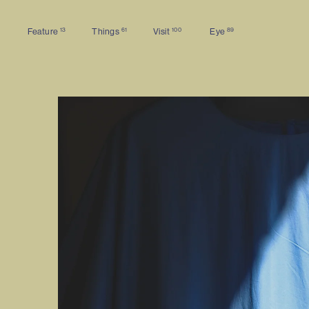
13
61
100
89
Feature
Things
Visit
Eye
Feature
Things
Visit
Eye