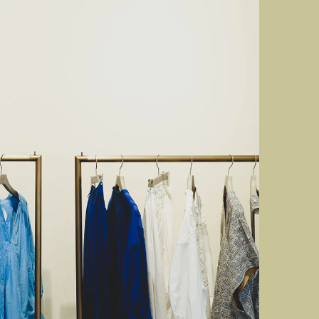
Visit
100
BOUT
e
#selectshop
te :
May 2, 2022
ess :
兵庫県神戸市浪花町59 神戸朝日ビルディング2F
078-945-7095
:
https://about078.com
gram :
@about078_official
 :
11:00-20:00
e :
無休