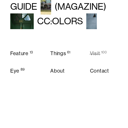
GUIDE
(MAGAZINE)
CC:OLORS
13
61
100
Feature
Things
Visit
Feature
Things
Visit
89
Eye
About
Contact
About
Contact
Eye
Instagram
Twitter
Privacy Policy
© CC:OLORS
Privacy Policy
Instagram
Twitter