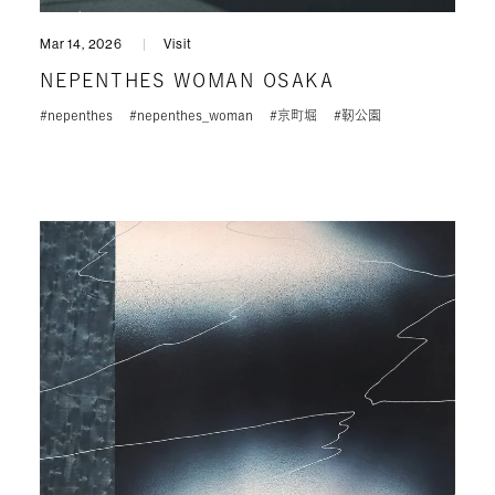
Mar 14, 2026
Visit
NEPENTHES WOMAN OSAKA
#nepenthes
#nepenthes_woman
#京町堀
#靭公園