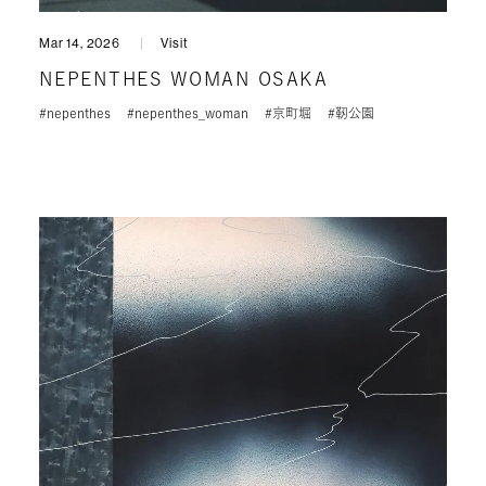
Mar 14, 2026
Visit
NEPENTHES WOMAN OSAKA
#nepenthes
#nepenthes_woman
#京町堀
#靭公園