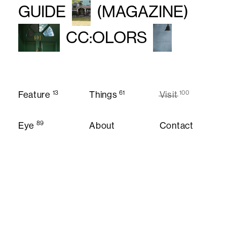
GUIDE
(MAGAZINE)
CC:OLORS
13
61
100
Feature
Things
Visit
Feature
Things
Visit
89
Eye
About
Contact
About
Contact
Eye
Instagram
Twitter
Privacy Policy
© CC:OLORS
Privacy Policy
Instagram
Twitter