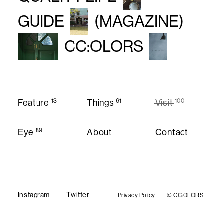
GUIDE
(MAGAZINE)
CC:OLORS
13
61
100
Feature
Things
Visit
Feature
Things
Visit
89
Eye
About
Contact
About
Contact
Eye
Instagram
Twitter
Privacy Policy
© CC:OLORS
Privacy Policy
Instagram
Twitter