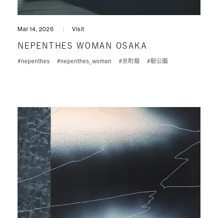
Mar 14, 2026
Visit
NEPENTHES WOMAN OSAKA
#nepenthes
#nepenthes_woman
#京町堀
#靭公園