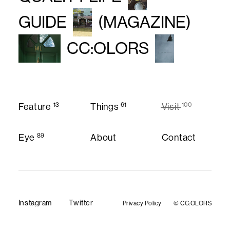
GUIDE
(MAGAZINE)
CC:OLORS
13
61
100
Feature
Things
Visit
Feature
Things
Visit
89
Eye
About
Contact
About
Contact
Eye
Instagram
Twitter
Privacy Policy
© CC:OLORS
Privacy Policy
Instagram
Twitter