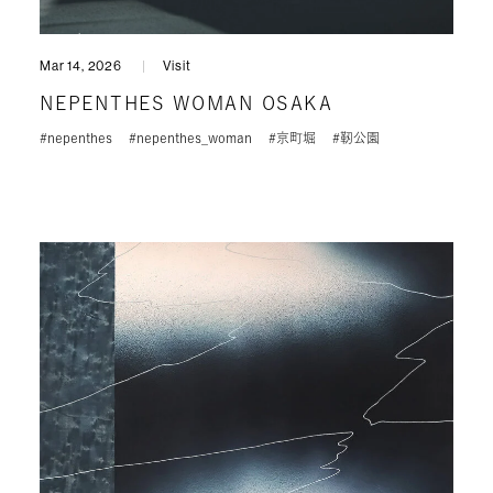
Mar 14, 2026
Visit
NEPENTHES WOMAN OSAKA
#nepenthes
#nepenthes_woman
#京町堀
#靭公園