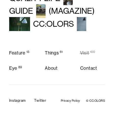
GUIDE
(MAGAZINE)
CC:OLORS
13
61
100
Feature
Things
Visit
Feature
Things
Visit
89
Eye
About
Contact
About
Contact
Eye
Instagram
Twitter
Privacy Policy
© CC:OLORS
Privacy Policy
Instagram
Twitter