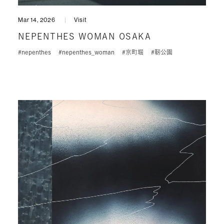
Mar 14, 2026
Visit
NEPENTHES WOMAN OSAKA
#nepenthes
#nepenthes_woman
#京町堀
#靭公園