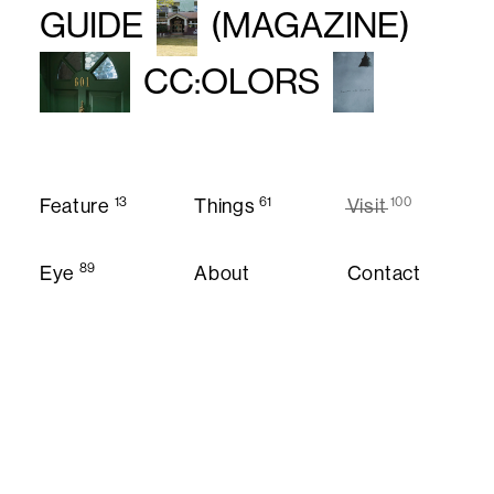
GUIDE
(MAGAZINE)
CC:OLORS
13
61
100
Feature
Things
Visit
Feature
Things
Visit
89
Eye
About
Contact
About
Contact
Eye
Instagram
Twitter
Privacy Policy
© CC:OLORS
Privacy Policy
Instagram
Twitter