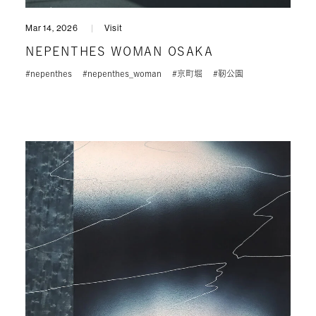
Mar 14, 2026
Visit
NEPENTHES WOMAN OSAKA
#nepenthes
#nepenthes_woman
#京町堀
#靭公園