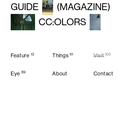
GUIDE
(MAGAZINE)
CC:OLORS
13
61
100
Feature
Things
Visit
Feature
Things
Visit
89
Eye
About
Contact
About
Contact
Eye
Instagram
Twitter
Privacy Policy
© CC:OLORS
Privacy Policy
Instagram
Twitter