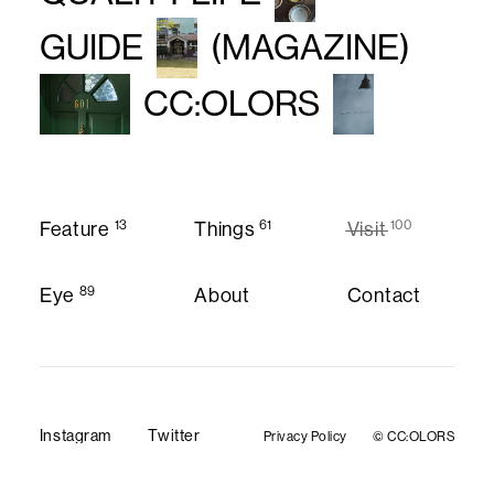
GUIDE
(MAGAZINE)
CC:OLORS
13
61
100
Feature
Things
Visit
Feature
Things
Visit
89
Eye
About
Contact
About
Contact
Eye
Instagram
Twitter
Privacy Policy
© CC:OLORS
Privacy Policy
Instagram
Twitter