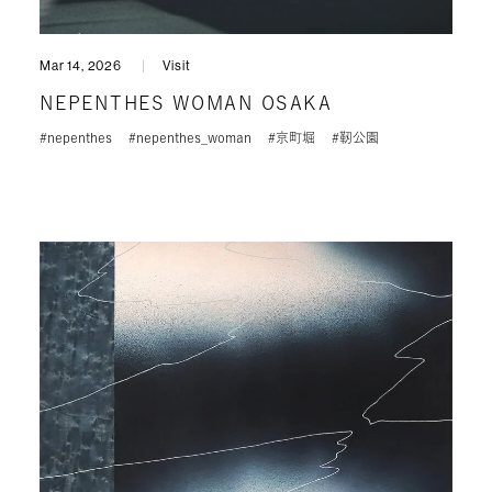
Mar 14, 2026
Visit
NEPENTHES WOMAN OSAKA
#nepenthes
#nepenthes_woman
#京町堀
#靭公園