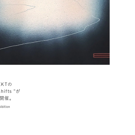
EKTの
ifts "が
て開催。
ibition