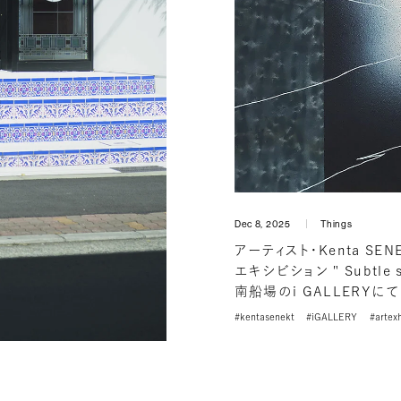
Dec 8, 2025
Things
アーティスト・Kenta SEN
エキシビション " Subtle sh
南船場のi GALLERYに
#kentasenekt
#iGALLERY
#artexh